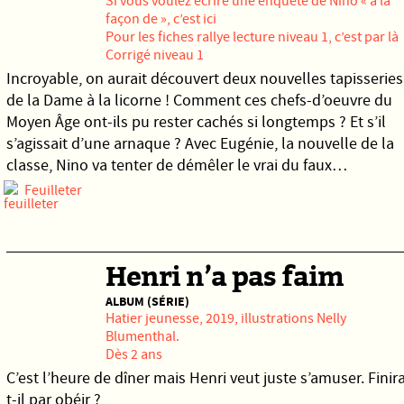
Si vous voulez écrire une enquête de Nino « à la
façon de », c’est ici
Pour les fiches rallye lecture niveau 1,
c’est par là
Corrigé niveau 1
Incroyable, on aurait découvert deux nouvelles tapisseries
de la Dame à la licorne ! Comment ces chefs-d’oeuvre du
Moyen Âge ont-ils pu rester cachés si longtemps ? Et s’il
s’agissait d’une arnaque ? Avec Eugénie, la nouvelle de la
classe, Nino va tenter de démêler le vrai du faux…
Feuilleter
Henri n’a pas faim
ALBUM (SÉRIE)
Hatier jeunesse
, 2019, illustrations
Nelly
Blumenthal
.
Dès 2 ans
C’est l’heure de dîner mais Henri veut juste s’amuser. Finir
t-il par obéir ?